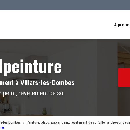
Navigation se
À propo
iment à Villars-les-Dombes
r peint, revêtement de sol
ars-les-Dombes
Peinture, placo, papier peint, revêtement de sol Villefranche-sur-Sa
ure