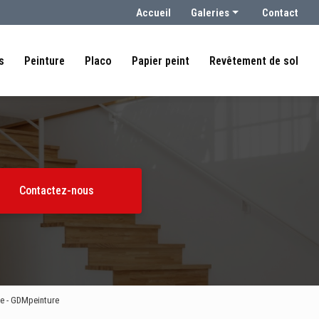
condaire
Accueil
Galeries
Contact
Peintre
s
Peinture
Placo
Papier peint
Revêtement de sol
Placo
Papier peint
Revêtement de sol
Contactez-nous
ône - GDMpeinture