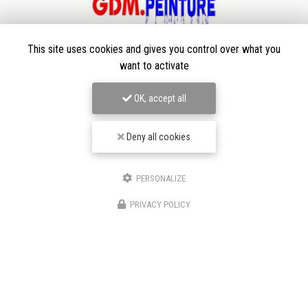
Peintre en bâtiment à Villars-les-Dombes
This site uses cookies and gives you control over what you
want to activate
01330 Ambérieux-en-Dombes
06 63 77 43 12
OK, accept all
Suivez-moi sur les réseaux sociaux
Deny all cookies
PERSONALIZE
PRIVACY POLICY
Envoyez un message
Nom Prénom