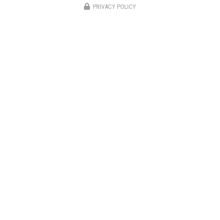
PRIVACY POLICY
Peintre en bâtiment à Villars-les-Dombes
01330 Ambérieux-en-Dombes
06 63 77 43 12
Suivez-moi sur les réseaux sociaux
Envoyez un message
Nom Prénom