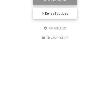
Deny all cookies
Peintre en bâtiment à Villars-les-Dombes
01330 Ambérieux-en-Dombes
PERSONALIZE
06 63 77 43 12
PRIVACY POLICY
Suivez-moi sur les réseaux sociaux
Envoyez un message
Nom Prénom