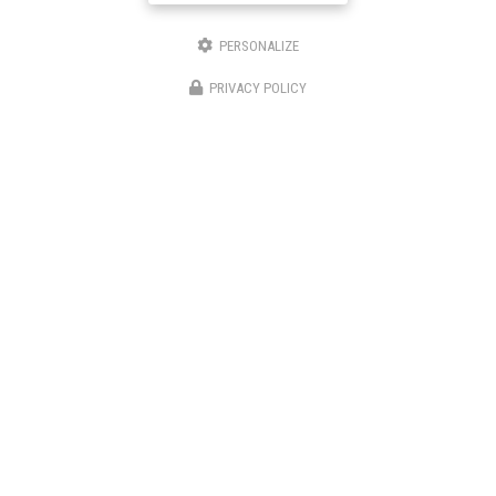
06 63 77 43 12
PERSONALIZE
Suivez-moi sur les réseaux sociaux
PRIVACY POLICY
Envoyez un message
Nom Prénom
Société
Email