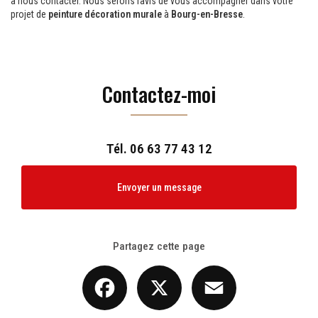
à nous contacter. Nous serons ravis de vous accompagner dans votre
projet de
peinture décoration murale
à
Bourg-en-Bresse
.
Contactez-moi
Tél.
06 63 77 43 12
Envoyer un message
Partagez cette page
Facebook
X
Email