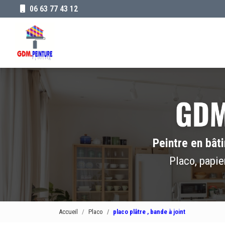
Aller
06 63 77 43 12
au
Navigation principale
contenu
principal
Peintre en bât
Placo, papie
Accueil
Placo
placo plâtre , bande à joint