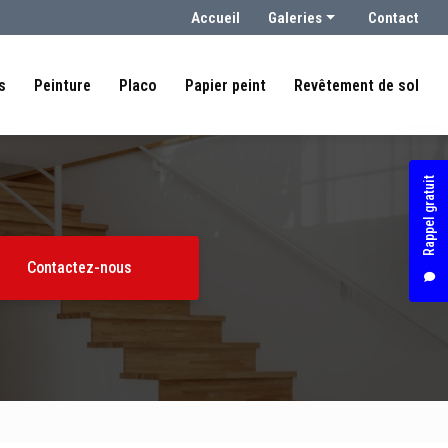
condaire
Accueil
Galeries
Contact
Peintre
s
Peinture
Placo
Papier peint
Revêtement de sol
Placo
Papier peint
Revêtement de sol
Rappel gratuit
Contactez-nous