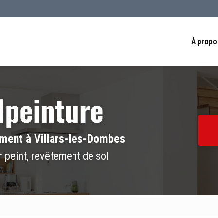
Navigation se
À propo
iment à Villars-les-Dombes
r peint, revêtement de sol