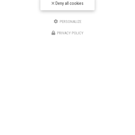
Deny all cookies
01330 Ambérieux-en-Dombes
06 63 77 43 12
PERSONALIZE
Suivez-moi sur les réseaux sociaux
PRIVACY POLICY
Envoyez un message
Nom Prénom
Société
Email